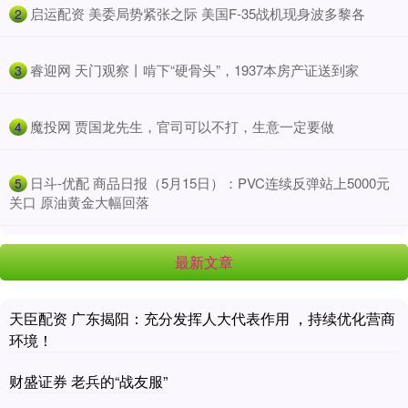
​启运配资 美委局势紧张之际 美国F-35战机现身波多黎各
2
​睿迎网 天门观察丨啃下“硬骨头”，1937本房产证送到家
3
​魔投网 贾国龙先生，官司可以不打，生意一定要做
4
​日斗-优配 商品日报（5月15日）：PVC连续反弹站上5000元
5
关口 原油黄金大幅回落
最新文章
天臣配资 广东揭阳：充分发挥人大代表作用 ，持续优化营商
环境！
财盛证券 老兵的“战友服”