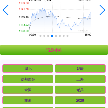
话题标签
湖北
智能
德邦国际
上海
全国
老兵
非遗
2026