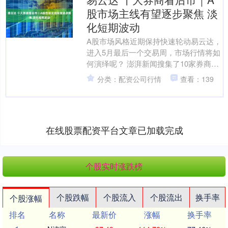
股市场主线有望逐步聚焦 淡
化短期波动
A股市场风格近期保持快速轮动易云达，
进入5月最后一个交易周，市场行情将如
何演绎呢？ 澎湃新闻搜集了10家券商的
观点，大部分券商认为，短期主要变化
分类：配资公司行情
查看：139
是美国不确定性重....
在线股票配资平台文章已加载完成
个股实时涨跌榜
个股跌幅
个股流入
个股流出
换手率
个股涨幅
排名
名称
最新价
涨幅
换手率