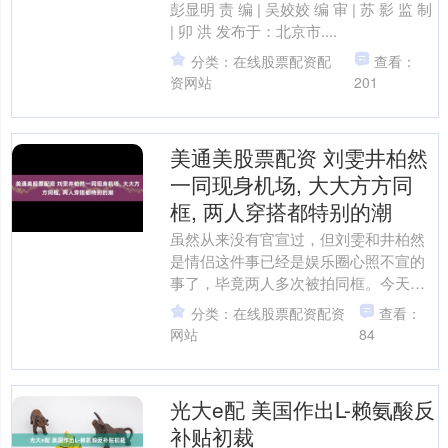
彭显明 责 编 | 吴姣姣 编 审 | 苏 影 监 制
| 卯 洪 发布于：北京市....
分类：在线股票配资配
查看：
资网站
201
美通美股票配资 刘雯井柏然
一同现身机场, 大大方方同
框, 两人穿搭都特别的潮
虽然从来没有官宣过，但刘雯和井柏然
是情侣这件事已经是娱乐圈心照不宣的
事了，毕竟两人多次被拍同框。今天，
又有网友在机场拍到了一同出门的井柏
分类：在线股票配资配资
查看：
然和刘雯。 井柏然戴着框....
网站
84
光大e配 美国作出L-赖氨酸反
补贴初裁