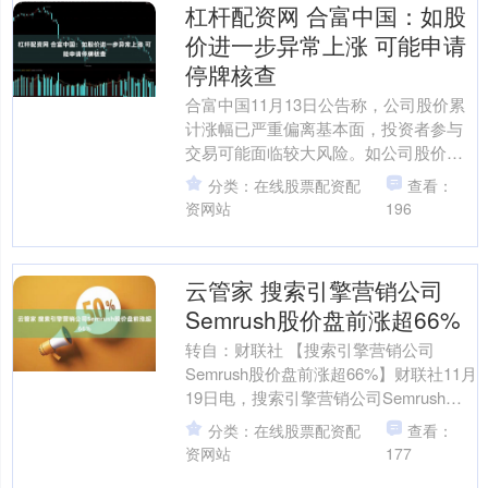
杠杆配资网 合富中国：如股
价进一步异常上涨 可能申请
停牌核查
合富中国11月13日公告称，公司股价累
计涨幅已严重偏离基本面，投资者参与
交易可能面临较大风险。如公司股价进
一步异常上涨，公司可能申请停牌核
分类：在线股票配资配
查看：
查。自2025年10月....
资网站
196
云管家 搜索引擎营销公司
Semrush股价盘前涨超66%
转自：财联社 【搜索引擎营销公司
Semrush股价盘前涨超66%】财联社11月
19日电，搜索引擎营销公司Semrush股
价盘前涨超66%。消息人士称，Adobe....
分类：在线股票配资配
查看：
资网站
177