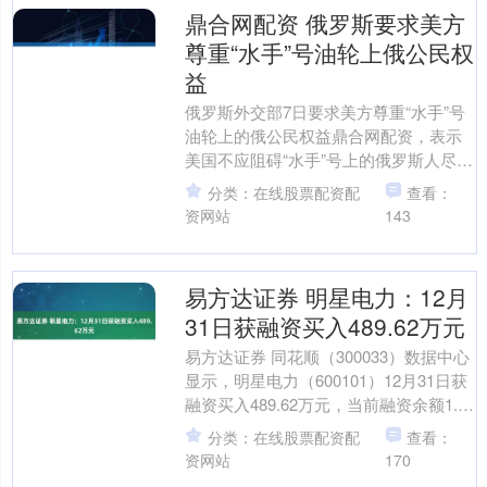
鼎合网配资 俄罗斯要求美方
尊重“水手”号油轮上俄公民权
益
俄罗斯外交部7日要求美方尊重“水手”号
油轮上的俄公民权益鼎合网配资，表示
美国不应阻碍“水手”号上的俄罗斯人尽快
返回家园。 ​​​ 更多热点速报、权威资讯、
分类：在线股票配资配
查看：
深度分....
资网站
143
易方达证券 明星电力：12月
31日获融资买入489.62万元
易方达证券 同花顺（300033）数据中心
显示，明星电力（600101）12月31日获
融资买入489.62万元，当前融资余额1.95
亿元，占流通市值的3.85%....
分类：在线股票配资配
查看：
资网站
170