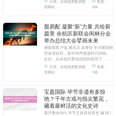
分类：在线股票配资配
查看：
资网站
184
股易配 凝聚“新”力量 共绘新
篇章 余杭区新联会闲林分会
举办总结大会擘画未来
潮新闻客户端 通讯员 高青怡 冬日暖阳映
照奋进征程，新年钟声激荡时代回响。
近日，在余杭区委统战部的指导下，余
杭区新的社会阶层人士联谊会闲林分会
分类：在线股票配资配
查看：
（以下简称“闲林新....
资网站
199
宝盈国际 毕节非遗有多惊
艳？千年古戏与指尖繁花，
藏着最鲜活的文化史诗
展开剩余54% 毕节文旅原创首发 编 辑 |