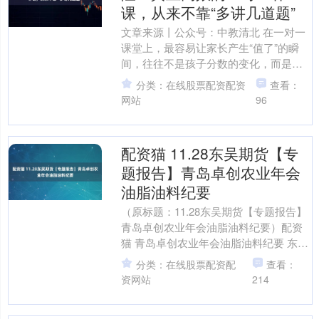
课，从来不靠“多讲几道题”
文章来源丨公众号：中教清北 在一对一
课堂上，最容易让家长产生“值了”的瞬
间，往往不是孩子分数的变化，而是看
到老师一节课讲了很多题，板书密密麻
分类：在线股票配资配资
查看：
麻，节奏飞快，孩子似....
网站
96
配资猫 11.28东吴期货【专
题报告】青岛卓创农业年会
油脂油料纪要
（原标题：11.28东吴期货【专题报告】
青岛卓创农业年会油脂油料纪要）配资
猫 青岛卓创农业年会油脂油料纪要 东吴
期货....
分类：在线股票配资配
查看：
资网站
214