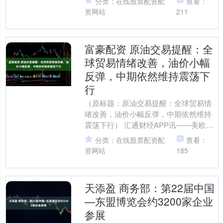
分类：在线股票配资配
查看：
资网站
211
富豪配资 原油交易提醒：全
球贸易情绪改善，油价小幅
反弹，中期依然维持震荡下
行
（原标题：原油交易提醒：全球贸易情
绪改善，油价小幅反弹，中期依然维持
震荡下行） 汇通财经APP讯——美欧贸
易协议达成，缓解全球经济放缓担忧美
分类：在线股票配资配
查看：
国与欧盟于周日达成贸....
资网站
185
天添盈 商务部：第22届中国
—东盟博览会约3200家企业
参展