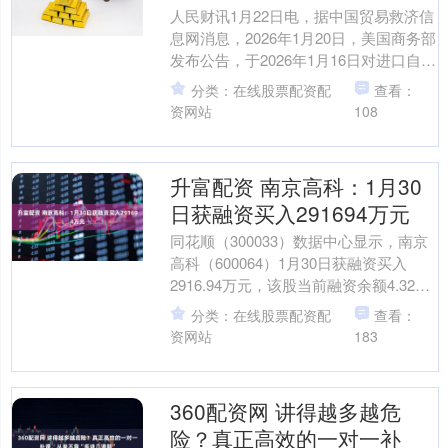
人民财讯1月22日电，据中国贸易救济信
息网消息，2026年1月20日，美国商务部
发布公告，于2026年1月16日对进口自中
国的L-赖氨酸（L-lysine）作出....
分类：在线股票配资配
查看：
资网站
108
升富配资 南京高科：1月30
日获融资买入291694万元
同花顺（300033）数据中心显示，南京
高科（600064）1月30日获融资买入
2916.94万元，该股当前融资余额4.32亿
元，占流通市值的2.76%，超过历....
分类：在线股票配资配
查看：
资网站
183
360配资网 讲得越多越危
险？真正高效的一对一补