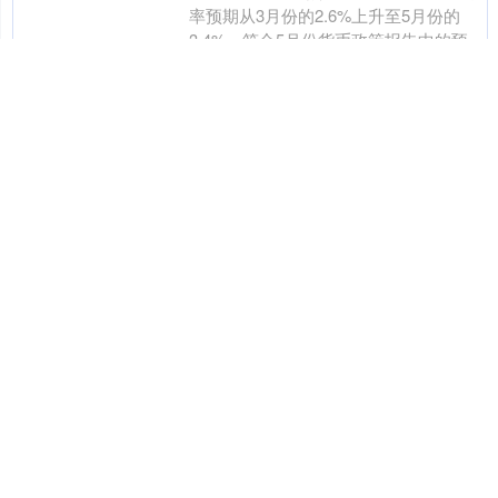
率预期从3月份的2.6%上升至5月份的
3.4%，符合5月份货币政策报告中的预
期。价格上涨主要是由于一系列受监管
分类：在线股票配资配资
查看：
的价格和之....
网站
92
逸富盈策略 对冲基金新动向
华尔街“聪明钱”看多中国科技
股
近日逸富盈策略，高盛披露的报告显
示，对冲基金在今年一季度减持了美
股“七巨头”，同时增加了对在美国上市的
中国公司的投资。业内人士认为，华尔
分类：在线股票配资配
查看：
街“聪明钱”的调仓换股显....
资网站
113
美林资管 韩国代总统韩德洙
辞职，据悉将正式竞选总统