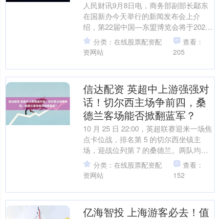
人民财讯9月8日电，商务部副部长鄢东
在国新办今天举行的新闻发布会上介
绍，第22届中国—东盟博览会将于2025
年9月17日至21日在广西南宁举办，主题
分类：在线股票配资配
查看：
是“数智赋能....
资网站
205
信达配资 英超中上游强强对
话！切尔西主场争前四，桑
德兰客场能否掀翻蓝军？
10 月 25 日 22:00，英超联赛迎来一场焦
点卡位战，排名第 5 的切尔西坐镇主
场，迎战位列第 7 的桑德兰。两队均处
于中上游区域，距离欧冠资格区仅咫尺
分类：在线股票配资配
查看：
之....
资网站
152
亿海智投 上海游客必去！值