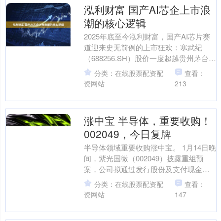
泓利财富 国产AI芯企上市浪
潮的核心逻辑
2025年底至今泓利财富，国产AI芯片赛
道迎来史无前例的上市狂欢：寒武纪
（688256.SH）股价一度超越贵州茅台
（600519.SH），摩尔线程-U（6887....
分类：在线股票配资配
查看：
资网站
213
涨中宝 半导体，重要收购！
002049，今日复牌
半导体领域重要收购涨中宝。 1月14日晚
间，紫光国微（002049）披露重组预
案，公司拟通过发行股份及支付现金的
方式向南昌建恩、北京广盟、天津瑞
分类：在线股票配资配
查看：
芯、建投华科等1....
资网站
147