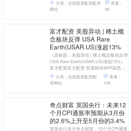
为武器出口大幅“松绑”的做法万联证券，
分类：在线股票配资配资
查看：
认为此举将使日本....
网站
98
富才配资 美股异动 | 稀土概
念板块反弹 USA Rare
Earth(USAR.US)涨超13%
（原标题：美股异动 | 稀土概念板块反弹
USA Rare Earth(USAR.US)涨超13%）
富才配资富才配资 智通财经APP获悉，
周四，稀土概念板块反弹....
分类：在线股票配资配
查看：
资网站
109
奇点财富 英国央行：未来12
个月CPI通胀率预期从3月份
的2.6%上升至5月份的3.4%
英国央行表示奇点财富，12个月CPI通胀