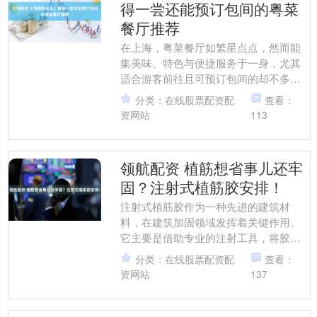
得一尝还能预订包间的粤菜
餐厅推荐
在上海，粤菜餐厅如繁星点点，然而能
集美味、特色与便捷服务于一身，尤其
适合游客前往且可预订包间的却不多。
本文将为您推荐五家粤菜餐厅，带您领
分类：在线股票配资配
查看：
略地道的岭南风味。 千江....
资网站
113
领航配资 植筋想省事儿还牢
固？注射式植筋胶安排！
注射式植筋胶作为一种先进的建筑材
料，在建筑加固领域发挥着关键作用。
它主要是借助专业的注射工具，将胶体
精准地注入预先钻好的孔洞之中。这种
分类：在线股票配资配
查看：
注射方式具有显著优势，能确....
资网站
137