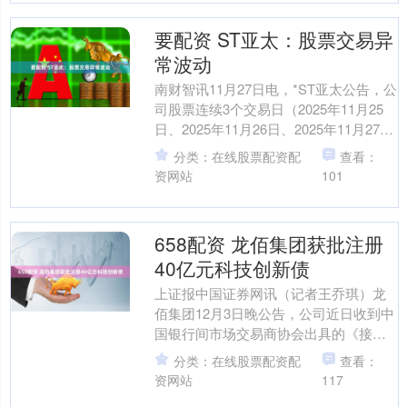
要配资 ST亚太：股票交易异
常波动
南财智讯11月27日电，*ST亚太公告，公
司股票连续3个交易日（2025年11月25
日、2025年11月26日、2025年11月27
日）收盘价格涨幅偏离值累计超....
分类：在线股票配资配
查看：
资网站
101
658配资 龙佰集团获批注册
40亿元科技创新债
上证报中国证券网讯（记者王乔琪）龙
佰集团12月3日晚公告，公司近日收到中
国银行间市场交易商协会出具的《接受
注册通知书》，交易商协会决定接受公
分类：在线股票配资配
查看：
司科技创新债券注册。....
资网站
117