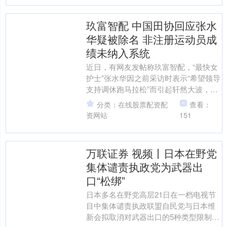
玖富智配 中国田协回应张水
华疑被除名 非注册运动员成
绩未纳入系统
近日，有网友发帖称玖富智配，“最快女
护士”张水华因之前采访时表示“希望领导
支持调休跑马拉松”而引起轩然大波，她
并未出现在中国田径协会公布的女子马
分类：在线股票配资配
查看：
拉松业余选手年度....
资网站
151
万联证券 视频丨日本在野党
集体谴责执政党为武器出
口“松绑”
日本多名在野党高层21日在一档电视节
目中集体谴责执政联盟自民党与日本维
新会拟取消对武器出口的5种类型限制、