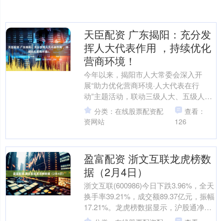
天臣配资 广东揭阳：充分发
挥人大代表作用 ，持续优化
营商环境！
今年以来，揭阳市人大常委会深入开
展“助力优化营商环境·人大代表在行
动”主题活动，联动三级人大、五级人大
代表，开展代表视察、调研、走访、进
分类：在线股票配资配
查看：
联络站等活动，深入产业企....
资网站
126
盈富配资 浙文互联龙虎榜数
据（2月4日）
浙文互联(600986)今日下跌3.96%，全天
换手率39.21%，成交额89.37亿元，振幅
17.21%。龙虎榜数据显示，沪股通净买
入1.39亿元，营业部席位....