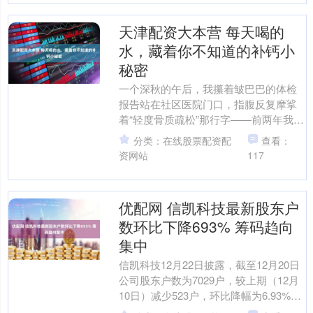
天津配资大本营 每天喝的
水，藏着你不知道的补钙小
秘密
一个深秋的午后，我攥着皱巴巴的体检
报告站在社区医院门口，指腹反复摩挲
着“轻度骨质疏松”那行字——前两年我就
开始吃钙片，可胃里总反酸，有时候蹲
分类：在线股票配资配
查看：
下来系鞋带都费劲，医....
资网站
117
优配网 信凯科技最新股东户
数环比下降693% 筹码趋向
集中
信凯科技12月22日披露，截至12月20日
公司股东户数为7029户，较上期（12月
10日）减少523户，环比降幅为6.93%。
这已是该公司股东户数连续第4期下降....