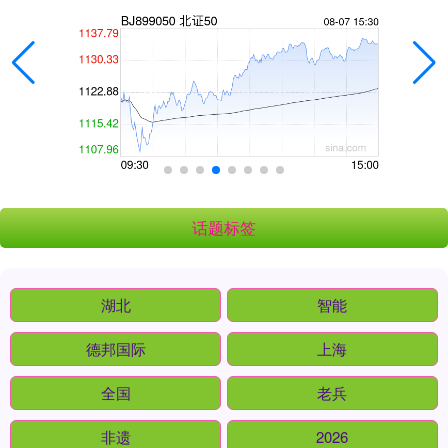
话题标签
湖北
智能
德邦国际
上海
全国
老兵
非遗
2026