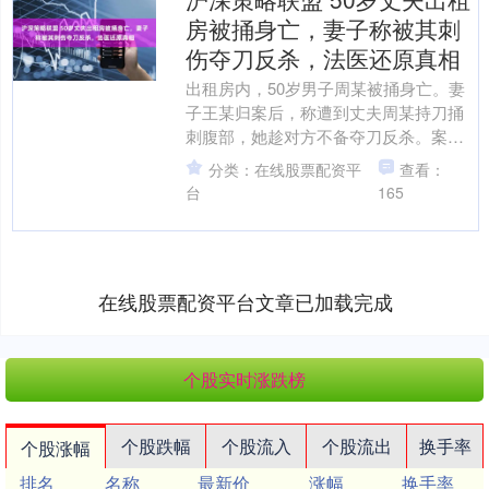
房被捅身亡，妻子称被其刺
伤夺刀反杀，法医还原真相
出租房内，50岁男子周某被捅身亡。妻
子王某归案后，称遭到丈夫周某持刀捅
刺腹部，她趁对方不备夺刀反杀。案发
当时，只有夫妻二人，对王某进行测
分类：在线股票配资平
查看：
谎，也未发现虚假供述迹象....
台
165
在线股票配资平台文章已加载完成
个股实时涨跌榜
个股跌幅
个股流入
个股流出
换手率
个股涨幅
排名
名称
最新价
涨幅
换手率