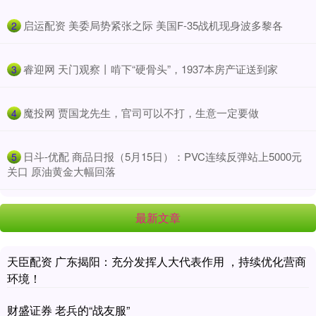
​启运配资 美委局势紧张之际 美国F-35战机现身波多黎各
2
​睿迎网 天门观察丨啃下“硬骨头”，1937本房产证送到家
3
​魔投网 贾国龙先生，官司可以不打，生意一定要做
4
​日斗-优配 商品日报（5月15日）：PVC连续反弹站上5000元
5
关口 原油黄金大幅回落
最新文章
天臣配资 广东揭阳：充分发挥人大代表作用 ，持续优化营商
环境！
财盛证券 老兵的“战友服”