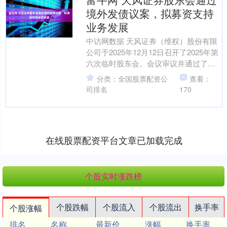
境外发债议案，拟募资支持
业务发展
中访网数据 天风证券（维权）股份有限
公司于2025年12月12日召开了2025年第
六次临时股东会。会议审议并通过了关
于公司及其境外子公司天风国际在境外
分类：全国股票配资公
查看：
市场发行债....
司排名
170
在线股票配资平台文章已加载完成
个股实时涨跌榜
个股跌幅
个股流入
个股流出
换手率
个股涨幅
排名
名称
最新价
涨幅
换手率