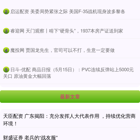
​启运配资 美委局势紧张之际 美国F-35战机现身波多黎各
2
​睿迎网 天门观察丨啃下“硬骨头”，1937本房产证送到家
3
​魔投网 贾国龙先生，官司可以不打，生意一定要做
4
​日斗-优配 商品日报（5月15日）：PVC连续反弹站上5000元
5
关口 原油黄金大幅回落
最新文章
天臣配资 广东揭阳：充分发挥人大代表作用 ，持续优化营商
环境！
财盛证券 老兵的“战友服”