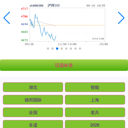
话题标签
湖北
智能
德邦国际
上海
全国
老兵
非遗
2026