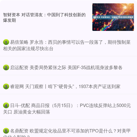
智财资本 对话管清友：中国到了科技创新的
爆发期
​易倍策略 罗永浩：西贝的事情可以告一段落了，期待预制菜
1
相关的国家法规尽快出台
​启运配资 美委局势紧张之际 美国F-35战机现身波多黎各
2
​睿迎网 天门观察丨啃下“硬骨头”，1937本房产证送到家
3
​日斗-优配 商品日报（5月15日）：PVC连续反弹站上5000元
4
关口 原油黄金大幅回落
​名鼎配资 欧盟规定化妆品里不可添加的TPO是什么？对美甲
5
业什么影响？