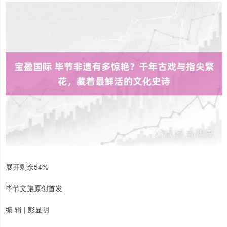
展开剩余54%
毕节文旅原创首发
编 辑 | 彭显明