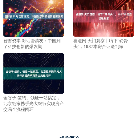
智财资本 对话管清友：中国到
睿迎网 天门观察丨啃下“硬骨
了科技创新的爆发期
头”，1937本房产证送到家
金谷子 签约、领证一站搞定，
北京链家携手光大银行实现房产
交易全流程闭环