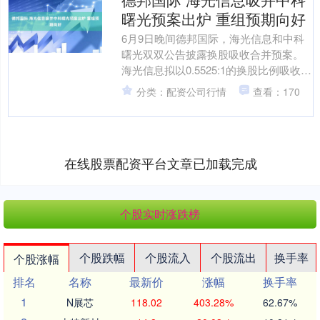
曙光预案出炉 重组预期向好
6月9日晚间德邦国际，海光信息和中科
曙光双双公告披露换股吸收合并预案。
海光信息拟以0.5525:1的换股比例吸收合
并中科曙光，并向特定投资者发行股份
分类：配资公司行情
查看：170
募集配套资金....
在线股票配资平台文章已加载完成
个股实时涨跌榜
个股跌幅
个股流入
个股流出
换手率
个股涨幅
排名
名称
最新价
涨幅
换手率
1
N展芯
118.02
403.28%
62.67%