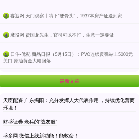
​睿迎网 天门观察丨啃下“硬骨头”，1937本房产证送到家
3
​魔投网 贾国龙先生，官司可以不打，生意一定要做
4
​日斗-优配 商品日报（5月15日）：PVC连续反弹站上5000元
5
关口 原油黄金大幅回落
最新文章
天臣配资 广东揭阳：充分发挥人大代表作用 ，持续优化营商
环境！
财盛证券 老兵的“战友服”
盛多网 微信上线新功能！能救命！