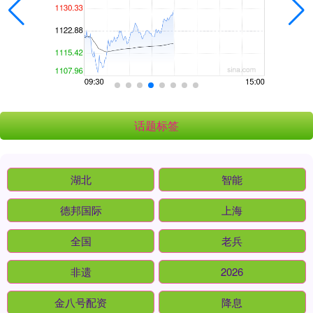
话题标签
湖北
智能
德邦国际
上海
全国
老兵
非遗
2026
金八号配资
降息