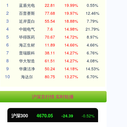
1
蓝盾光电
22.81
19.99%
0.55%
2
百普赛斯
77.68
19.97%
12.46%
3
近岸蛋白
55.54
18.88%
7.79%
4
中能电气
7.6
14.98%
21.79%
5
毕得医药
70.67
14.72%
8.97%
6
海正生材
11.89
14.66%
4.66%
7
普瑞眼科
38.11
14.27%
6.76%
8
华大智造
61.51
14.27%
4.08%
9
华康洁净
50.24
14.18%
14.53%
10
海达尔
80.75
13.27%
6.70%
沪深京行情 实时轮播
沪深300
4670.05
北
-24.39
-0.52%