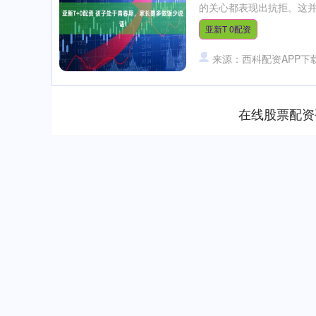
的关心都表现出抗拒。这并
亚新T 0配资
来源：西科配资APP下
在线股票配资
上证指数
3947.91
80
-0.52%
7.87
0.2