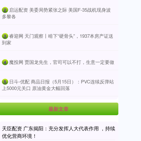
​启运配资 美委局势紧张之际 美国F-35战机现身波
2
多黎各
​睿迎网 天门观察丨啃下“硬骨头”，1937本房产证送
3
到家
​魔投网 贾国龙先生，官司可以不打，生意一定要做
4
​日斗-优配 商品日报（5月15日）：PVC连续反弹站
5
上5000元关口 原油黄金大幅回落
最新文章
天臣配资 广东揭阳：充分发挥人大代表作用 ，持续
优化营商环境！