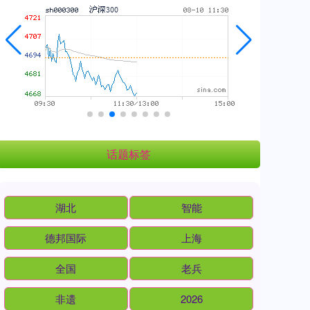
话题标签
湖北
智能
德邦国际
上海
全国
老兵
非遗
2026