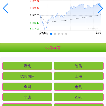
话题标签
湖北
智能
德邦国际
上海
全国
老兵
非遗
2026