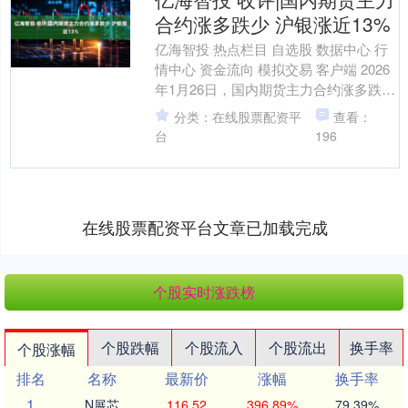
合约涨多跌少 沪银涨近13%
亿海智投 热点栏目 自选股 数据中心 行
情中心 资金流向 模拟交易 客户端 2026
年1月26日，国内期货主力合约涨多跌
少，沪银涨近13%，铂涨超9%，钯涨超
分类：在线股票配资平
查看：
7....
台
196
在线股票配资平台文章已加载完成
个股实时涨跌榜
个股跌幅
个股流入
个股流出
换手率
个股涨幅
排名
名称
最新价
涨幅
换手率
1
N展芯
116.52
396.89%
79.39%