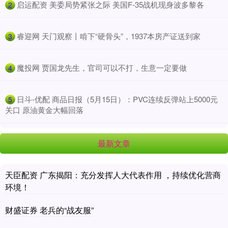
​启运配资 美委局势紧张之际 美国F-35战机现身波多黎各
2
​睿迎网 天门观察丨啃下“硬骨头”，1937本房产证送到家
3
​魔投网 贾国龙先生，官司可以不打，生意一定要做
4
​日斗-优配 商品日报（5月15日）：PVC连续反弹站上5000元
5
关口 原油黄金大幅回落
最新文章
天臣配资 广东揭阳：充分发挥人大代表作用 ，持续优化营商
环境！
财盛证券 老兵的“战友服”