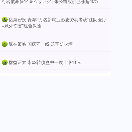
可转债募资14.6亿元，今年来公司股价已涨超40%
​亿海智投 青海2万名新就业形态劳动者获“住院医疗
3
+意外伤害”组合保险
​赢在策略 国庆守一线 筑牢防火墙
4
​群益证券 永02转债盘中一度上涨11%
5