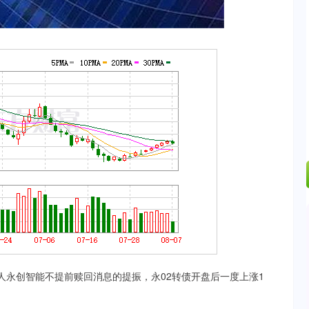
49%
184.96
1.31%
永创智能不提前赎回消息的提振，永02转债开盘后一度上涨1