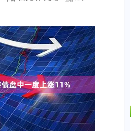
深证成指
14295.08