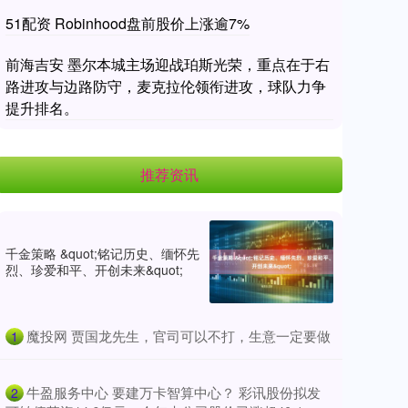
51配资 Robinhood盘前股价上涨逾7%
前海吉安 墨尔本城主场迎战珀斯光荣，重点在于右
路进攻与边路防守，麦克拉伦领衔进攻，球队力争
提升排名。
推荐资讯
千金策略 &quot;铭记历史、缅怀先
烈、珍爱和平、开创未来&quot;
​魔投网 贾国龙先生，官司可以不打，生意一定要做
1
​牛盈服务中心 要建万卡智算中心？ 彩讯股份拟发
2