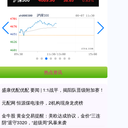
38.65
0.83%
热点资讯
盛康优配优配 要闻 | 1:1战平，揭阳队晋级附加赛！
元配网 恒源煤电涨停，2机构现身龙虎榜
金牛股 黄金交易提醒：美欧达成协议，金价“三连
阴”退守3320，“超级周”风暴来袭