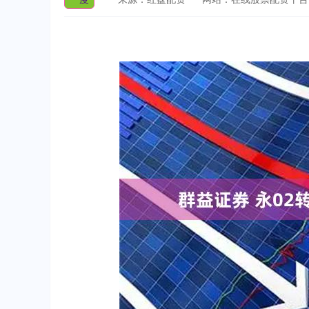
上证指数
3919.51