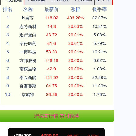
排名
名称
最新价
涨幅
换手率
1
N展芯
118.02
403.28%
62.67%
2
志特新材
14.8
20.03%
10.81%
3
近岸蛋白
46.72
20.01%
5.08%
4
毕得医药
61.6
20.01%
5.79%
5
一博科技
53.33
20.01%
16.21%
6
方邦股份
146.16
20.00%
6.62%
7
南模生物
42.9
20.00%
4.68%
8
泰金新能
131.52
20.00%
22.89%
9
百普赛斯
64.75
20.00%
11.09%
10
锴威特
93.38
20.00%
1.76%
沪深京行情 实时轮播
沪深300
4689.96
北