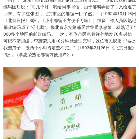
编码图后说：“前几个月，我给同事写信，由于邮编弄错了，又给退了
回来。有了这张图，北京市区的邮编一目了然。”（1992年10月16日
《北京日报》8版，《小小邮编图方便千万家》）很多工作人员因熟记
邮政编码成了“活电脑”。像北京永安路邮局营业员李惠荣，就熟记了1
000多个地区的邮政编码。一次，有位市民急着往外地发70多封信，
可记不清邮编，李惠荣只用10分钟就处理完毕，这位市民叹服：“要是
我翻簿子，没两个小时肯定查不完。”（1993年2月26日《北京日报》
2版，《李惠荣熟记邮编方便用户》）