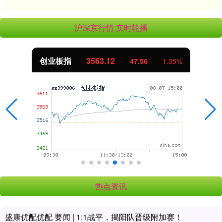
沪深京行情 实时轮播
基金指数
7242.10
5%
12.30
0.1
热点资讯
盛康优配优配 要闻 | 1:1战平，揭阳队晋级附加赛！