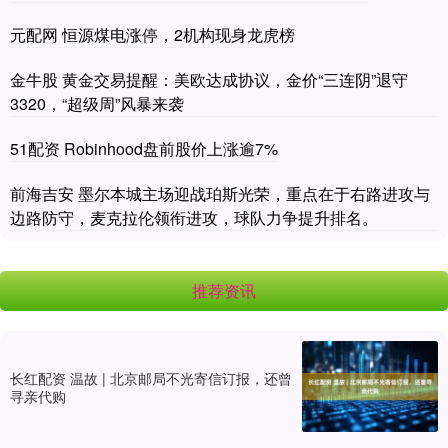
元配网 恒源煤电涨停，2机构现身龙虎榜
金牛股 黄金交易提醒：美欧达成协议，金价“三连阴”退守
3320，“超级周”风暴来袭
51配资 Robinhood盘前股价上涨逾7%
前海吉安 墨尔本城主场迎战珀斯光荣，重点在于右路进攻与
边路防守，麦克拉伦领衔进攻，球队力争提升排名。
推荐资讯
长红配资 温故 | 北京邮局不光寄信订报，还曾
寻亲代购