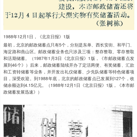
1988年12月1日，《北京日报》1版
最初，北京的邮政储蓄点只有5个，分别是东单、西长安街、和平门、
海淀路和燕山区。邮政储蓄业务也只涉及三项：整存整取、零存整取
和活期储蓄。（1987年1月3日《北京日报》1版，《市邮政储蓄点发
展到46个》）后来，邮政储蓄陆续开办了定活两便、有奖储蓄、汇款
和工资转储蓄等业务，并开发出礼仪储蓄、少先队储蓄等特色储蓄项
目，深受欢迎。到1988年底，北京的邮政储蓄点已发展到127个，收
储余额达到4.15亿元。（1988年12月1日《北京日报》1版，《本市邮
政储蓄发展迅速》）