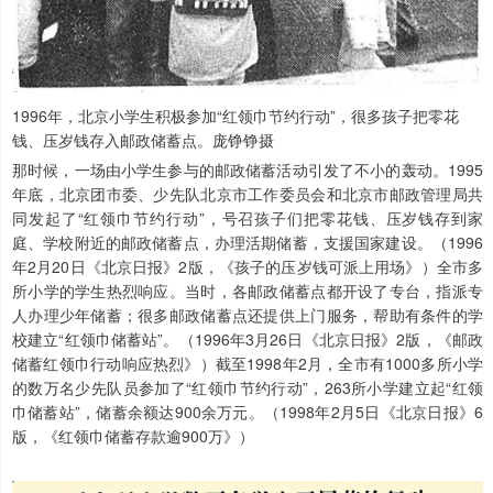
1996年，北京小学生积极参加“红领巾节约行动”，很多孩子把零花
钱、压岁钱存入邮政储蓄点。庞铮铮摄
那时候，一场由小学生参与的邮政储蓄活动引发了不小的轰动。1995
年底，北京团市委、少先队北京市工作委员会和北京市邮政管理局共
同发起了“红领巾节约行动”，号召孩子们把零花钱、压岁钱存到家
庭、学校附近的邮政储蓄点，办理活期储蓄，支援国家建设。（1996
年2月20日《北京日报》2版，《孩子的压岁钱可派上用场》）全市多
所小学的学生热烈响应。当时，各邮政储蓄点都开设了专台，指派专
人办理少年储蓄；很多邮政储蓄点还提供上门服务，帮助有条件的学
校建立“红领巾储蓄站”。（1996年3月26日《北京日报》2版，《邮政
储蓄红领巾行动响应热烈》）截至1998年2月，全市有1000多所小学
的数万名少先队员参加了“红领巾节约行动”，263所小学建立起“红领
巾储蓄站”，储蓄余额达900余万元。（1998年2月5日《北京日报》6
版，《红领巾储蓄存款逾900万》）