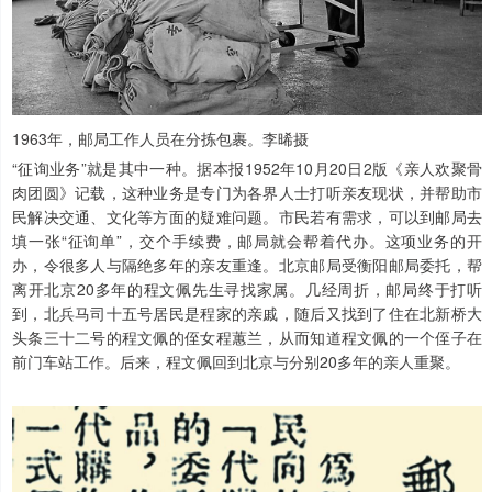
1963年，邮局工作人员在分拣包裹。李晞摄
“征询业务”就是其中一种。据本报1952年10月20日2版《亲人欢聚骨
肉团圆》记载，这种业务是专门为各界人士打听亲友现状，并帮助市
民解决交通、文化等方面的疑难问题。市民若有需求，可以到邮局去
填一张“征询单”，交个手续费，邮局就会帮着代办。这项业务的开
办，令很多人与隔绝多年的亲友重逢。北京邮局受衡阳邮局委托，帮
离开北京20多年的程文佩先生寻找家属。几经周折，邮局终于打听
到，北兵马司十五号居民是程家的亲戚，随后又找到了住在北新桥大
头条三十二号的程文佩的侄女程蕙兰，从而知道程文佩的一个侄子在
前门车站工作。后来，程文佩回到北京与分别20多年的亲人重聚。