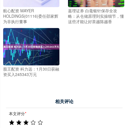
航心配资 MAYER
嘉理证券 白毫银针保存全攻
HOLDINGS(01116)委任邵家辉
略：从仓储原理到实操细节，懂
为非执行董事
这些才能让好茶越陈越香
股王配资 科力远：1月30日获融
资买入245343万元
相关评论
本文评分
*