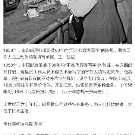
1958年，东四邮局打破沿袭80年的“不准代顾客写字”的陈规，图为工
作人员主动为顾客填写单据。王一波摄
1958年，中国邮政沿袭了80年的“不准代顾客写字”的陈规，被东四邮
局打破。这里的工作人员不但为不会写字的寄件人填写汇款单、包裹
单，还打破昔日夜间不对外营业的规矩，设立专门窗口，在晚上8点到
12点办理挂号和保价信件、开兑汇票、出售邮票等各种业务。（1958
年3月16日《北京日报》2版，《八十年陈规一扫而光》）
上世纪五六十年代，邮局推出的这些特色服务，为人们排忧解难，方
便了日常生活。
推行邮政编码提“邮速”